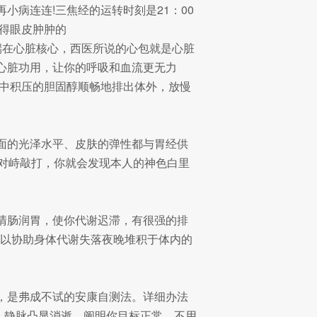
病连连!三焦经的运转时刻是21：00
觉得眼皮肿肿的
端在心脏核心，西医所说的心包就是心脏
心脏功用，让你的呼吸和血流更无力
液中积压的胆固醇顺畅地排出体外，放慢
面的光泽水平、皮肤的弹性都与胃经供
对峙敲打，你就会发现本人的神色白里
清肠润胃，使你代谢迟滞，有很强的排
，以协助身体代谢失落夜晚堆积于体内的
，是弗成不试的安康自测法。详细办法
贱，静脉凸显消逝，阐明你目标正常，不用