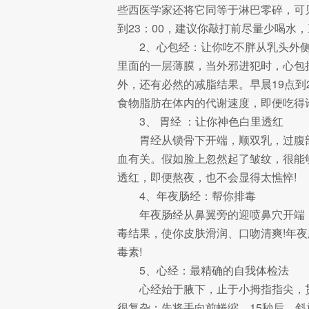
些西医学家还将它同等于淋巴零碎，可见
到23：00，建议你敲打前尽量少喝
2、心包经：让你吃不胖从乳头外
里面的一层薄膜，当外邪进犯时，心包
外，还有必然的减脂结果。早晨19点
食物脂肪在体内的代谢速度，即便吃得
3、 胃经 ：让你神色白里透红
胃经从锁骨下开端，顺双乳，过腹
血有关。假如脸上忽然起了皱纹，很能
透红，即便熬夜，也不会显得太憔悴!
4、年夜肠经：帮你排毒
年夜肠经从鼻翼旁的迎喷鼻穴开端
毒结果，使你皮肤滑润、口吻清爽!年
毒素!
5、心经：最精确的自我体检法
心经始于腋下，止于小拇指指尖，
很复杂：先将手向前蜷缩，15秒后，斜