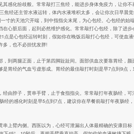
其感化纷歧般。常常敲打三焦经，能进步身体免疫力，让你不再小
水，三焦经还主管水液运转，体内水液堆积太多，会让你次日早晨
侧一寸的天池穴开端，到中指指尖末尾，为心包经。心包经的始
挡在心脏后面，起到必然维护感化。常常敲打心包经，除了进步
到21点是心包经运转时刻，假如你在晚饭后敲打心包经，可使血
许多，也不必担忧发胖!
部，到两腿正面，止于第四脚趾趾间。面部供血次要靠胃经，颜
够是胃经的气血亏虚形成。胃经的最佳敲打时刻是早7点到9点，
，经由脖子，贯串手臂，止于食指指尖。常常敲打年夜肠经，可
夜肠经的感化时刻是早5点到7点，建议你在早餐前敲打年夜肠经
贯串上臂内侧。西医以为，心经可泄漏出人体最精确的安康目标
放下45°，10秒后，再把手臂垂直抬高，假如你的血液敏捷下