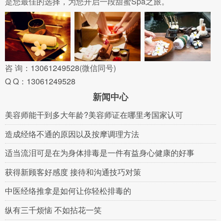
是您最佳的选择，为您开启一段甜蜜Spa之旅。
咨 询：
13061249528
(微信同号)
Q Q：
13061249528
新闻中心
美容师能干到多大年龄?美容师证在哪里考国家认可
造成经络不通的原因以及按摩调理方法
适当流泪可是在为身体排毒是一件有益身心健康的好事
获得新顾客好感度 接待和沟通技巧对策
中医经络推拿是如何让你轻松排毒的
纵有三千烦恼 不如拈花一笑