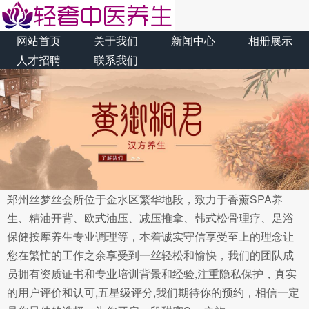
网站首页
关于我们
新闻中心
相册展示
人才招聘
联系我们
郑州丝梦丝会所位于金水区繁华地段，致力于香薰SPA养
生、精油开背、欧式油压、减压推拿、韩式松骨理疗、足浴
保健按摩养生专业调理等，本着诚实守信享受至上的理念让
您在繁忙的工作之余享受到一丝轻松和愉快，我们的团队成
员拥有资质证书和专业培训背景和经验,注重隐私保护，真实
的用户评价和认可,五星级评分,我们期待你的预约，相信一定