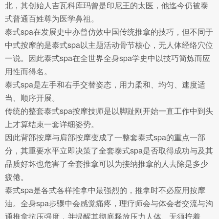
北，其创始人吉瓦科库玛曾是印尼王的太医，他迄今仍被泰
式普通百姓尊为医学鼻祖。
泰式spa在发展史中亦曾仿效中国传统推拿的技巧，但不同于
中式按摩的是泰式spa以主题活动骨节核心，无人体经络穴位
一说。因此泰式spa在全世界全身spa学史中以技巧简炼而应
用性而得名。
泰式spa是左手和右手交替姿态，用力柔和、均匀、速度适
当、顺序开展。
传统的整套泰式spa按摩技师是以脚趾刚开始一直工作中到头
上才算结束一套详细姿势。
因此背部按摩与肩部按摩变成了一整套泰式spa的重点一部
分，其重要水平立即决策了全套泰式spa是否取得成功与及其
品质好坏也危害了全套推拿可以为接纳推拿的人去除是多少
疲倦。
泰式spa是各式各样推拿中最强烈的，推拿时不必应用按摩
油。全身spa步骤中会感觉痛疼，理疗师会与体会者交流与沟
通推拿抗压强度，并提醒其彻底释放压力人体、无须拧着